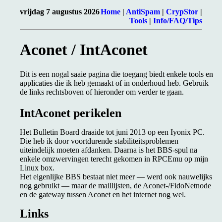
vrijdag 7 augustus 2026
Home
|
AntiSpam
|
CrypStor
|
Tools
|
Info/FAQ/Tips
Aconet / IntAconet
Dit is een nogal saaie pagina die toegang biedt enkele tools en
applicaties die ik heb gemaakt of in onderhoud heb. Gebruik
de links rechtsboven of hieronder om verder te gaan.
IntAconet perikelen
Het Bulletin Board draaide tot juni 2013 op een Iyonix PC.
Die heb ik door voortdurende stabiliteitsproblemen
uiteindelijk moeten afdanken. Daarna is het BBS-spul na
enkele omzwervingen terecht gekomen in RPCEmu op mijn
Linux box.
Het eigenlijke BBS bestaat niet meer — werd ook nauwelijks
nog gebruikt — maar de maillijsten, de Aconet-/FidoNetnode
en de gateway tussen Aconet en het internet nog wel.
Links