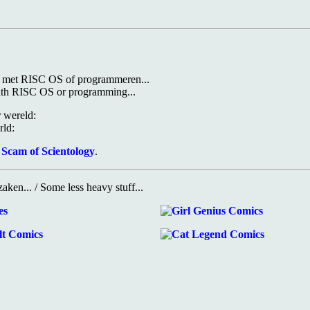
en met RISC OS of programmeren...
 with RISC OS or programming...
 wereld:
rld:
:
Scam of Scientology
.
ken... / Some less heavy stuff...